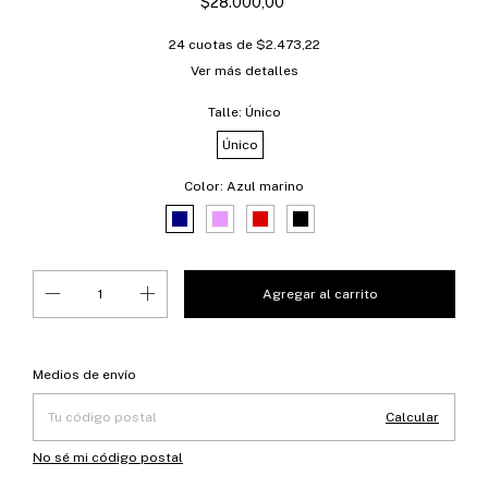
$28.000,00
24
cuotas de
$2.473,22
Ver más detalles
Talle:
Único
Único
Color:
Azul marino
Entregas para el CP:
Cambiar CP
Medios de envío
Calcular
No sé mi código postal