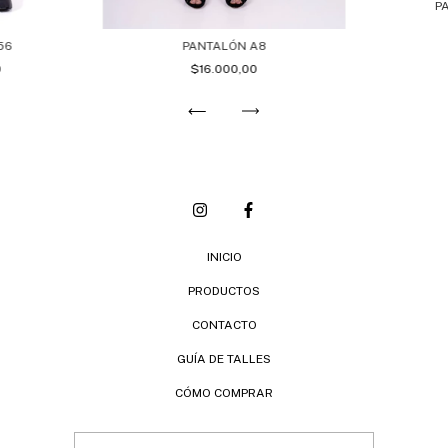
P
56
PANTALÓN A8
0
$16.000,00
INICIO
PRODUCTOS
CONTACTO
GUÍA DE TALLES
CÓMO COMPRAR